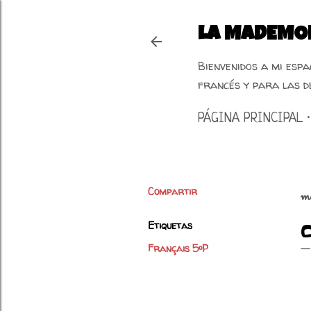
LA MADEMOI
Bienvenidos a mi esp
francés y para las d
PÁGINA PRINCIPAL
Compartir
m
Etiquetas
Français 5ºP