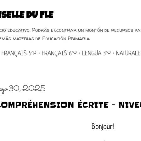
Ir al contenido principal
SELLE DU FLE
acio educativo. Podrás encontrar un montón de recursos pa
emás materias de Educación Primaria.
FRANÇAIS 5ºP
FRANÇAIS 6ºP
LENGUA 3ºP
NATURALE
ayo 30, 2025
COMPRÉHENSION ÉCRITE - NIVE
Bonjour!