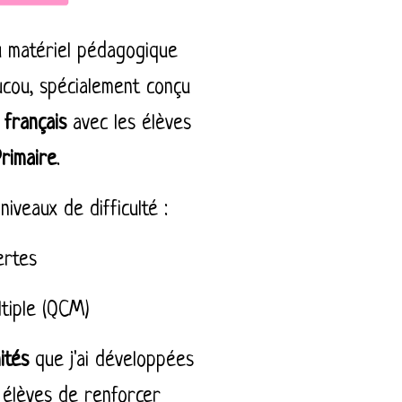
u matériel pédagogique
ucou, spécialement conçu
 français
avec les élèves
Primaire
.
niveaux de difficulté
:
ertes
ltiple (QCM)
ités
que j'ai développées
x élèves de renforcer