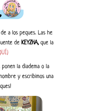
 de a los peques. Las he
 fuente de
KEYZHA,
que la
QUÍ)
 ponen la diadema o la
 nombre y escribimos una
eques!