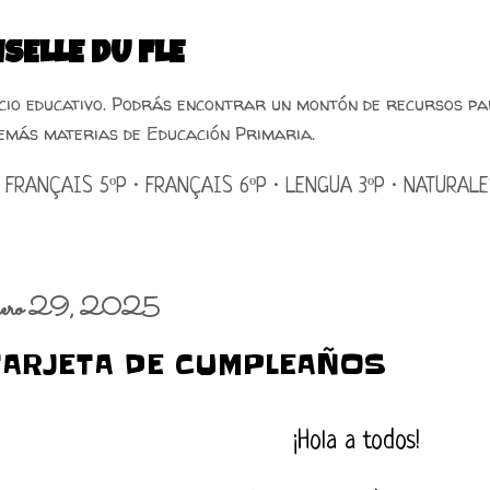
Ir al contenido principal
SELLE DU FLE
acio educativo. Podrás encontrar un montón de recursos pa
emás materias de Educación Primaria.
FRANÇAIS 5ºP
FRANÇAIS 6ºP
LENGUA 3ºP
NATURALE
nero 29, 2025
TARJETA DE CUMPLEAÑOS
¡Hola a todos!