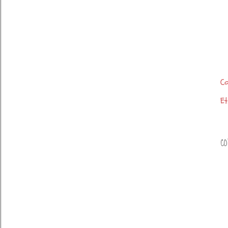
Co
Et
CO