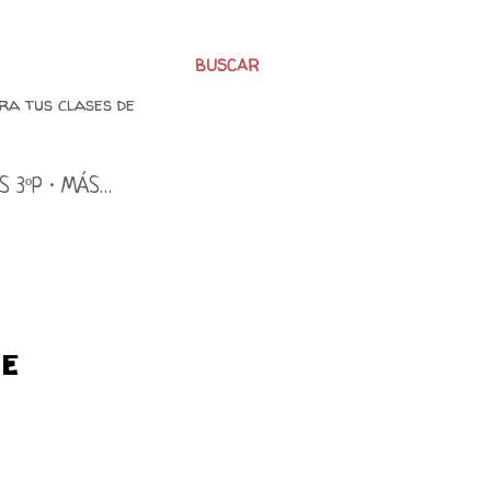
BUSCAR
ra tus clases de
S 3ºP
MÁS…
E