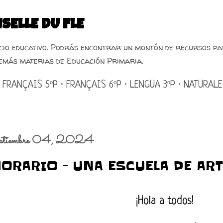
Ir al contenido principal
SELLE DU FLE
acio educativo. Podrás encontrar un montón de recursos pa
emás materias de Educación Primaria.
FRANÇAIS 5ºP
FRANÇAIS 6ºP
LENGUA 3ºP
NATURALE
eptiembre 04, 2024
HORARIO - UNA ESCUELA DE ART
¡Hola a todos!