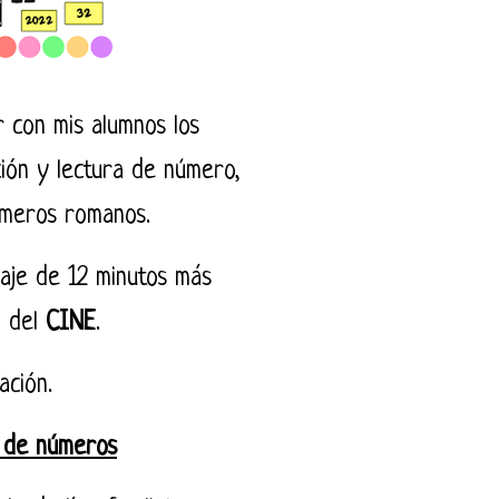
 con mis alumnos los
ión y lectura de número,
úmeros romanos.
zaje de 12 minutos más
a del
CINE
.
tación.
a de números