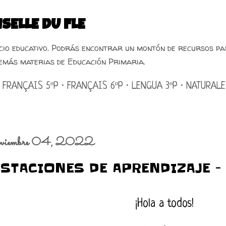
Ir al contenido principal
SELLE DU FLE
acio educativo. Podrás encontrar un montón de recursos pa
emás materias de Educación Primaria.
FRANÇAIS 5ºP
FRANÇAIS 6ºP
LENGUA 3ºP
NATURALE
oviembre 04, 2022
ESTACIONES DE APRENDIZAJE - 
¡Hola a todos!