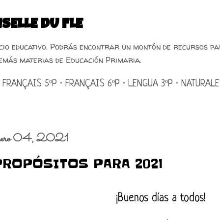
Ir al contenido principal
SELLE DU FLE
acio educativo. Podrás encontrar un montón de recursos pa
emás materias de Educación Primaria.
FRANÇAIS 5ºP
FRANÇAIS 6ºP
LENGUA 3ºP
NATURALE
nero 04, 2021
PROPÓSITOS PARA 2021
¡Buenos días a todos!