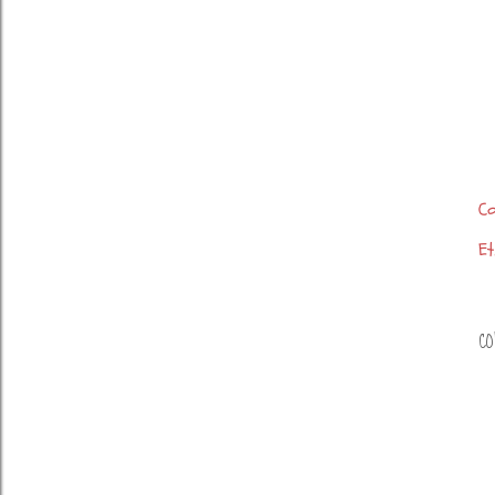
Co
Et
CO