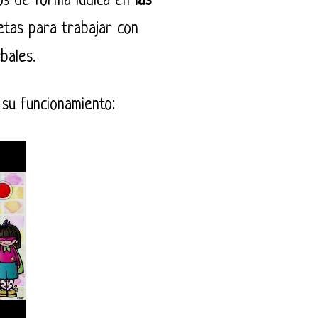
os de forma lúdica en
las
etas para trabajar con
rbales.
 su funcionamiento: