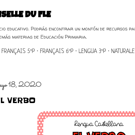
Ir al contenido principal
SELLE DU FLE
acio educativo. Podrás encontrar un montón de recursos pa
emás materias de Educación Primaria.
FRANÇAIS 5ºP
FRANÇAIS 6ºP
LENGUA 3ºP
NATURALE
ayo 18, 2020
EL VERBO